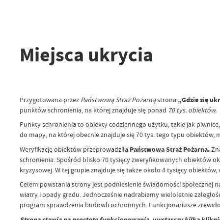
Miejsca ukrycia
Przygotowana przez
Państwową Straż Pożarną
strona
„Gdzie się uk
punktów schronienia, na której znajduje się ponad
70 tys. obiektów.
Punkty schronienia to obiekty codziennego użytku, takie jak piwnic
do mapy, na której obecnie znajduje się 70 tys. tego typu obiektów,
Weryfikację obiektów przeprowadziła
Państwowa Straż Pożarna.
Zna
schronienia. Spośród blisko 70 tysięcy zweryfikowanych obiektów o
kryzysowej. W tej grupie znajduje się także około 4 tysięcy obiektó
Celem powstania strony jest podniesienie świadomości społecznej na
wiatry i opady gradu. Jednocześnie nadrabiamy wieloletnie zaległo
program sprawdzenia budowli ochronnych. Funkcjonariusze zrewidowali 
Strona stawia na prostotę funkcjonowania, wystarczy kilka klikni