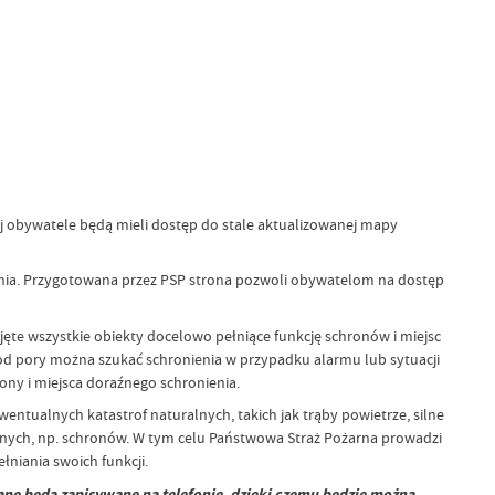
ej obywatele będą mieli dostęp do stale aktualizowanej mapy
ożenia. Przygotowana przez PSP strona pozwoli obywatelom na dostęp
ęte wszystkie obiekty docelowo pełniące funkcję schronów i miejsc
 od pory można szukać schronienia w przypadku alarmu lub sytuacji
ony i miejsca doraźnego schronienia.
ntualnych katastrof naturalnych, takich jak trąby powietrze, silne
nnych, np. schronów. W tym celu Państwowa Straż Pożarna prowadzi
łniania swoich funkcji.
ane będą zapisywane na telefonie, dzięki czemu będzie można