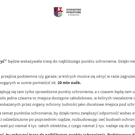
ryć”
będzie wskazywała trasę do najbliższego punktu schronienia. Dzięki ni
e, przejścia podziemne czy garaże, w których można się ukryć w razie zagr
 mogących w sumie pomieścić ok.
20 mln osób.
jdują się tam tylko sprawdzone punkty schronienia, a z czasem będą tam uj
koło jedna czwarta to miejsca dostępne całodobowo, w których niezależnie
w, wskazanych przez organy ochrony ludności jako docelowe miejsca pod schr
 temat punktów schronienia, by dzięki temu zwiększyć odporność wobec ewe
ści odziedziczone po poprzednim rządzie, rozbudowując sieć budowli ochro
już niemal 4 tys. takich obiektów, z czego niemal 2 tys. nadaje się do spe
ęć, by zobaczyć trasę do najbliższego punktu schronienia. Podstawowe d