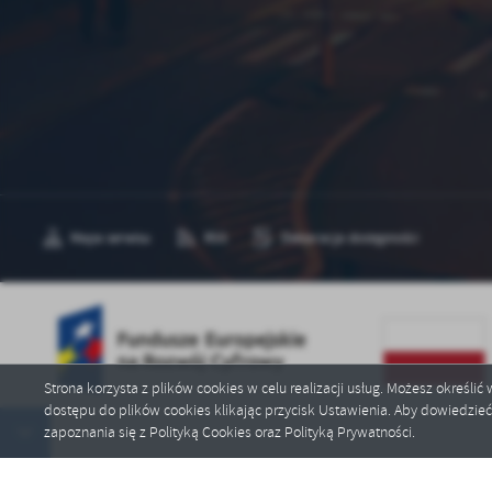
Mapa serwisu
RSS
Deklaracja dostępności
Strona korzysta z plików cookies w celu realizacji usług. Możesz określi
dostępu do plików cookies klikając przycisk Ustawienia. Aby dowiedzie
Copyright by powiatswidwinski.pl
zapoznania się z Polityką Cookies oraz Polityką Prywatności.