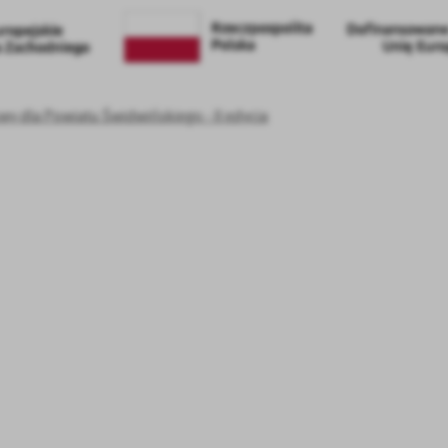
y dla Powiatu Świdwińskiego - II edycja