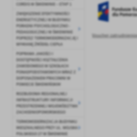
CORDIS W ŚWIDWINIE – ETAP 1
ZWIĘKSZENIE EFEKTYWNOŚCI
ENERGETYCZNEJ W BUDYNKU
PORADNI PSYCHOLOGICZNO -
PEDAGOGICZNEJ W ŚWIDWINIE
Voucher zatrudnieniow
POPRZEZ TERMOMODERNIZACJĘ I
WYMIANĘ ŹRÓDEŁ CIEPŁA
POPRAWA JAKOŚCI I
DOSTĘPNOŚCI KSZTAŁCENIA
ZAWODOWEGO W SZKOŁACH
PONADPODSTAWOWYCH WRAZ Z
DOPOSAŻENIEM PRACOWNI W
POWIECIE ŚWIDWIŃSKIM
ROZBUDOWA REGIONALNEJ
INFRASTRUKTURY INFORMACJI
PRZESTRZENNEJ WOJEWÓDZTWA
ZACHODNIOPOMORSKIEGO
TERMOMODERNIZACJA BUDYNKU
MIESZKALNEGO PRZY UL. WOJSKA
POLSKIEGO 27 W ŚWIDWINIE