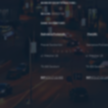
NUMERY IDENTYFIKACYJNE:
REGON:
330920788
DANE DO FAKTURY:
Nabywca/Podatnik:
Płatnik:
Powiat Świdwiński
Starostwo Powiat
ul. Mieszka I 16 ul. Mieszka I 16
78-300 Świdwin 78-300 Świdwin
NIP
NIP
672-17-22-985
672-17-22-14