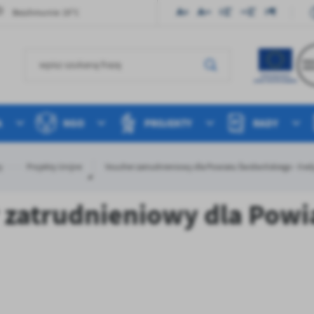
19°C
Bezchmurnie
A
NGO
PROJEKTY
RADY
y
Projekty Unijne
Voucher zatrudnieniowy dla Powiatu Świdwińskiego - II ed
 zatrudnieniowy dla Powia