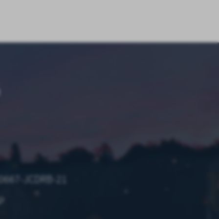
z
ci
E
.
a
60667-JCDRB-21
P
w