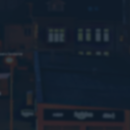
owe w Świdwinie
6