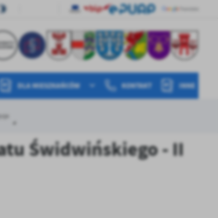
DLA MIESZKAŃCÓW
KONTAKT
INNE
ycja
tu Świdwińskiego - II