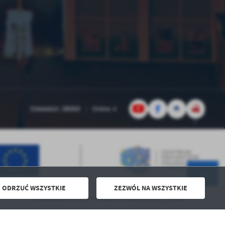
Odwiedzin: 286959
Online: 4
ODRZUĆ WSZYSTKIE
ZEZWÓL NA WSZYSTKIE
Powered by
2ClickPortal® - Portale nowej generacji
Nieodpłatna Pomoc Prawna - Zapisz się na poradę !
DO GÓRY