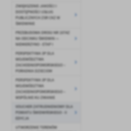
ZWIĘKSZENIE JAKOŚCI I
DOSTĘPNOŚCI USŁUG
PUBLICZNYCH ZSR CKZ W
ŚWIDWINIE
PRZEBUDOWA DROGI NR 1074Z
NA ODCINKU ŚWIDWIN —
NIEMIERZYNO - ETAP I
PERSPEKTYWA 3P DLA
U
WOJEWÓDZTWA
ZACHODNIOPOMORSKIEGO –
PORADNIA DZIECIOM
PERSPEKTYWA 3P DLA
Sz
ws
WOJEWÓDZTWA
ZACHODNIOPOMORSKIEGO –
WSPÓLNIE KU ZMIANIE
N
VOUCHER ZATRUDNIENIOWY DLA
Ni
POWIATU ŚWIDWIŃSKIEGO - II
um
EDYCJA
Pl
Wi
Tw
UTWORZENIE TERENÓW
co